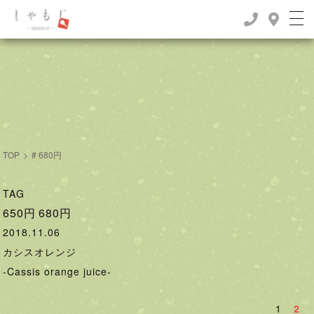
TOP
>
# 680円
TAG
650円
680円
2018.11.06
カシスオレンジ
-Cassis orange juice-
1
2