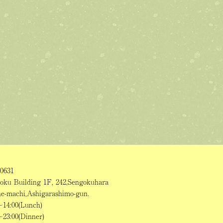
0631
oku Building 1F, 242,Sengokuhara
e-machi,Ashigarashimo-gun.
～14:00(Lunch)
～23:00(Dinner)