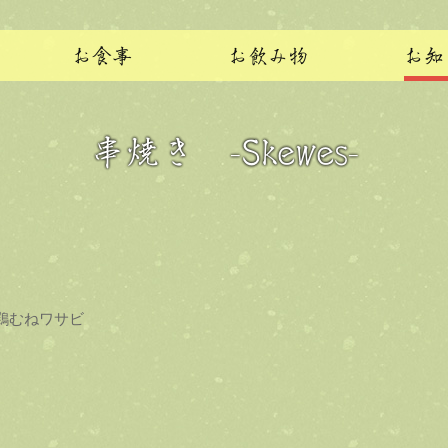
お食事
お飲み物
お知
串焼き -Skewes-
鶏むねワサビ