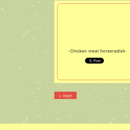
-Chicken meat horseradish-
« next