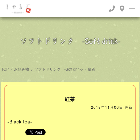
ソフトドリンク -Soft drink-
TOP
>
お飲み物
>
ソフトドリンク -Soft drink-
>
紅茶
紅茶
2018年11月06日 更新
-Black tea-